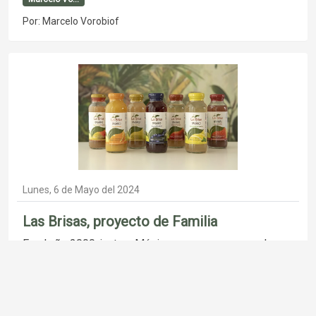
Por: Marcelo Vorobiof
Lunes, 6 de Mayo del 2024
Las Brisas, proyecto de Familia
En el año 2000, junto a Mónica comenzamos con la
idea de producir en Santa Fe alimentos de
procesamiento natural
Publicado en :
Medio Ambi...
Familia Vo...
Las Brisas
Marcelo Vo...