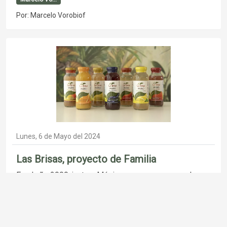
Por: Marcelo Vorobiof
Lunes, 6 de Mayo del 2024
Las Brisas, proyecto de Familia
En el año 2000, junto a Mónica comenzamos con la
idea de producir en Santa Fe alimentos de
procesamiento natural
Publicado en :
Medio Ambi...
Familia Vo...
Las Brisas
Marcelo Vo...